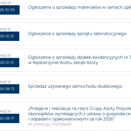
NIĘCIE
Ogłoszenie o sprzedaży materiałów w ramach upł
26-10-05
NIĘCIE
Ogłoszenie o sprzedaży sprzętu laboratoryjnego
26-10-31
NIĘCIE
Ogłoszenie o sprzedaży działek ewidencyjnych nr 1
w Kędzierzynie-Koźlu, obręb Azoty
26-10-31
NIĘCIE
Sprzedaż używanego samochodu służbowego
26-08-13
„Przejęcie i realizacja na rzecz Grupy Azoty Polyole
NIĘCIE
obowiązków wynikających z ustawy o gospodarc
26-08-17
i odpadami opakowaniowymi za rok 2026”
Nr przetargu Z14/556483