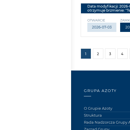
Data modyfikacji: 2026-
otrzymuje brzmienie: "T
OTWARCIE
ZAMK
2026-07-03
20
1
2
3
4
GRUPA AZOTY
O Grupie Azoty
Struktura
Rada Nadzorcza Grupy A
Zarząd Grupy