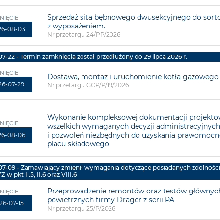
Sprzedaż sita bębnowego dwusekcyjnego do sor
NIĘCIE
z wyposażeniem.
26-08-03
Nr przetargu 24/PP/2026
7-22 - Termin zamknięcia został przedłużony do 29 lipca 2026 r.
NIĘCIE
Dostawa, montaż i uruchomienie kotła gazowego d
26-07-29
Nr przetargu GCP/P/19/2026
Wykonanie kompleksowej dokumentacji projektow
NIĘCIE
wszelkich wymaganych decyzji administracyjnych,
i pozwoleń niezbędnych do uzyskania prawomoc
26-08-06
placu składowego
-07-09 - Zamawiający zmienił wymagania dotyczące posiadanych zdolnoś
w pkt II.5, II.6 oraz VIII.6
Przeprowadzenie remontów oraz testów głównyc
NIĘCIE
powietrznych firmy Dräger z serii PA
26-07-15
Nr przetargu 25/P/2026