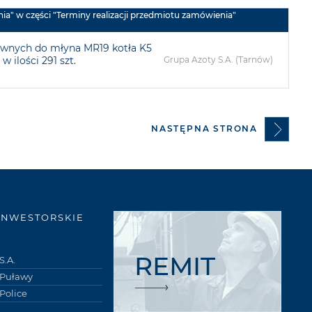
ia" w części "Terminy realizacji przedmiotu zamówienia"
liwnych do młyna MR19 kotła K5
 ilości 291 szt.
Grupa Azoty S.A. (Tarnów)
NASTĘPNA STRONA
INWESTORSKIE
REMIT
S.A.
 Puławy
Police