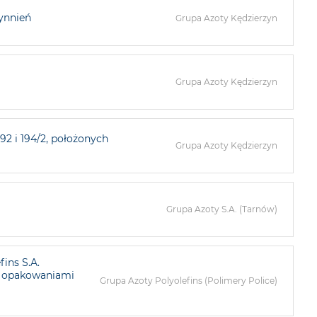
ynnień
Grupa Azoty Kędzierzyn
Grupa Azoty Kędzierzyn
92 i 194/2, położonych
Grupa Azoty Kędzierzyn
Grupa Azoty S.A. (Tarnów)
fins S.A.
e opakowaniami
Grupa Azoty Polyolefins (Polimery Police)