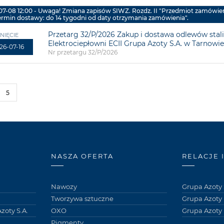
07-08 12:00 - Uwaga! Zmiana zapisów SIWZ. Rozdz. II "Przedmiot zamówien
ermin dostawy: do 14 tygodni od daty otrzymania zamówienia".
Przetarg 32/P/2026 Zakup i dostawa odlewów sta
NIĘCIE
Elektrociepłowni ECII Grupa Azoty S.A. w Tarnowie w
26-07-16
Nr przetargu 32/P/2026
5
NASZA OFERTA
RELACJE 
Nawozy
Grupa Azoty 
Tworzywa sztuczne
Grupa Azoty
zoty S.A.
OXO
Grupa Azoty 
Pigmenty