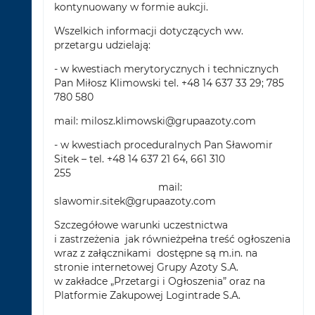
kontynuowany w formie aukcji.
Wszelkich informacji dotyczących ww.
przetargu udzielają:
- w kwestiach merytorycznych i technicznych
Pan Miłosz Klimowski tel. +48 14 637 33 29; 785
780 580
mail:
milosz.klimowski@grupaazoty.com
- w kwestiach proceduralnych Pan Sławomir
Sitek – tel. +48 14 637 21 64, 661 310
255
mail:
slawomir.sitek@grupaazoty.com
Szczegółowe warunki uczestnictwa
i zastrzeżenia jak równieżpełna treść ogłoszenia
wraz z załącznikami dostępne są m.in. na
stronie internetowej Grupy Azoty S.A.
w zakładce „Przetargi i Ogłoszenia” oraz na
Platformie Zakupowej Logintrade S.A.