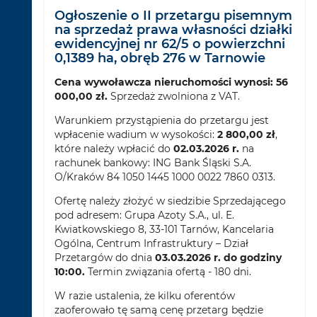
Ogłoszenie o II przetargu pisemnym
na sprzedaż prawa własności działki
ewidencyjnej nr 62/5 o powierzchni
0,1389 ha, obręb 276 w Tarnowie
Cena wywoławcza nieruchomości wynosi: 56
000,00 zł.
Sprzedaż zwolniona z VAT.
Warunkiem przystąpienia do przetargu jest
wpłacenie wadium w wysokości:
2 800,00 zł
,
które należy wpłacić do
02.03.2026 r.
na
rachunek bankowy: ING Bank Śląski S.A.
O/Kraków 84 1050 1445 1000 0022 7860 0313.
Ofertę należy złożyć w siedzibie Sprzedającego
pod adresem: Grupa Azoty S.A., ul. E.
Kwiatkowskiego 8, 33-101 Tarnów, Kancelaria
Ogólna, Centrum Infrastruktury – Dział
Przetargów do dnia
03.03.2026 r. do godziny
10:00.
Termin związania ofertą - 180 dni.
W razie ustalenia, że kilku oferentów
zaoferowało tę samą cenę przetarg będzie