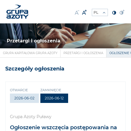
Przetargi i ogłoszenia
GRUPA KAPITAŁOWA GRUPA AZOTY
PRZETARGI I OGŁOSZENIA
OGŁOSZENIE 
Szczegóły ogłoszenia
OTWARCIE
ZAMKNIĘCIE
2026-06-02
2026-06-12
Grupa Azoty Puławy
Ogłoszenie wszczęcia postępowania na