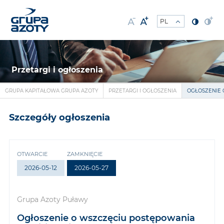
Przetargi i ogłoszenia
GRUPA KAPITAŁOWA GRUPA AZOTY
PRZETARGI I OGŁOSZENIA
OGŁOSZENIE 
Szczegóły ogłoszenia
OTWARCIE
ZAMKNIĘCIE
2026-05-12
2026-05-27
Grupa Azoty Puławy
Ogłoszenie o wszczęciu postępowania