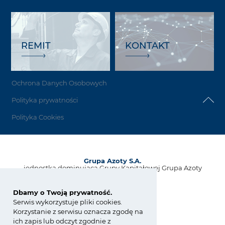
REMIT
KONTAKT
Ochrona Danych Osobowych
Polityka prywatności
Polityka Cookies
Grupa Azoty S.A.
jednostka dominująca Grupy Kapitałowej Grupa Azoty
ul. Kwiatkowskiego 8
33-101 Tarnów, Polska
Dbamy o Twoją prywatność.
Serwis wykorzystuje pliki cookies.
tel.:
+48 14 637 37 37
Korzystanie z serwisu oznacza zgodę na
fax: +48 14 633 07 18
ich zapis lub odczyt zgodnie z
kontakt@grupaazoty.com