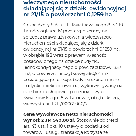
wieczystego nieruchomości
składającej się z działki ewidencyjnej
nr 21/15 o powierzchni 0,1259 ha
Grupa Azoty S.A., ul. E. Kwiatkowskiego 8, 33-101
Tarnów ogłasza IV przetarg pisemny na
sprzedaż prawa użytkowania wieczystego
nieruchomości składającej się z działki
ewidencyjnej nr 21/15 o powierzchni 0,1259 ha,
w obrębie 192 wraz z prawem własności
posadowionego na działce budynku
jednokondygnacyjnego o pow. zabudowy 357
m2, o powierzchni użytkowej 560,94 m2
posiadającego funkcję: budynki szpitali i inne
budynki opieki zdrowotnej wykorzystywany na
cele biuro-usługowe, położony przy ul.
Kwiatkowskiego 18 w Tarnowie, objętej księgą
wieczystą nr TR1T/00065060/7.
Cena wywoławcza netto nieruchomości
wynosi:
2 314 540,00 zł.
Stosownie do treści
art. 43 ust. 1 pkt. 10 ustawy o podatku od
towarów i usług, transakcja korzysta ze