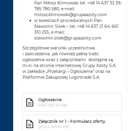
Pan Miłosz Klimowski tel. +48 14 637 33 29;
785 780 580, e-mail:
milosz.klimowski@grupaazoty.com
w kwestiach proceduralnych Pan
Sławomir Sitek – tel. +48 14 637 21 64; 661
310 255, e-mail:
slawomir.sitek@grupaazoty.com
Szczegółowe warunki uczestnictwa
i zastrzeżenia jak również pełna treść
ogłoszenia wraz z załącznikami dostępne są
m.in. na stronie internetowej Grupy Azoty S.A.
w zakładce „Przetargi i Ogłoszenia” oraz na
Platformie Zakupowej Logintrade S.A.
Ogłoszenie
PDF (327.27 KB)
Załącznik nr 1 - Formularz oferty
DOCX (49.61 KB)