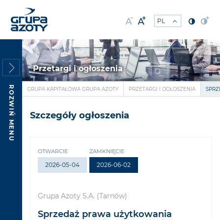
Przetargi i ogłoszenia
ROZWIŃ MENU
GRUPA KAPITAŁOWA GRUPA AZOTY
PRZETARGI I OGŁOSZENIA
SPRZ
Szczegóły ogłoszenia
OTWARCIE
ZAMKNIĘCIE
2026-05-04
2026-06-02
Grupa Azoty S.A. (Tarnów)
Sprzedaż prawa użytkowania